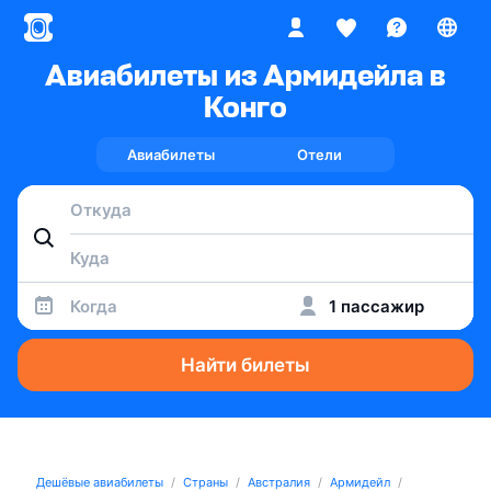
Авиабилеты из Армидейла в
Конго
Авиабилеты
Отели
Когда
1 пассажир
Найти билеты
Дешёвые авиабилеты
Страны
Австралия
Армидейл