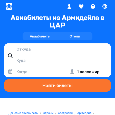
Авиабилеты из Армидейла в
ЦАР
Авиабилеты
Отели
Когда
1 пассажир
Найти билеты
Дешёвые авиабилеты
Страны
Австралия
Армидейл