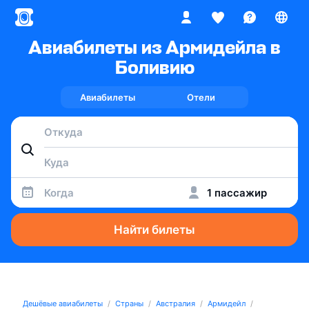
Авиабилеты из Армидейла в
Боливию
Авиабилеты
Отели
Когда
1 пассажир
Найти билеты
Дешёвые авиабилеты
Страны
Австралия
Армидейл