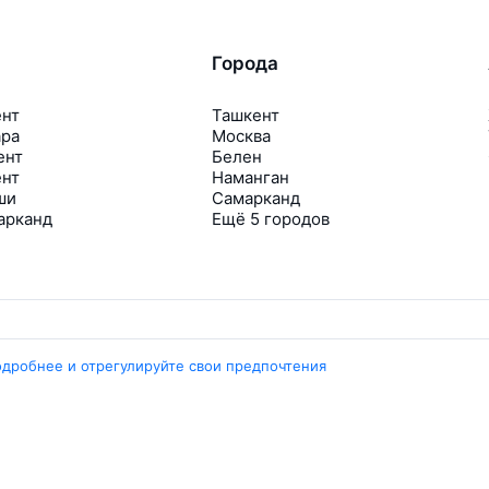
Города
ент
Ташкент
ара
Москва
ент
Белен
ент
Наманган
ши
Самарканд
арканд
Ещё 5 городов
одробнее и отрегулируйте свои предпочтения
Travelpayouts
Партнёрская программа
Медиа Yo’lovchi
Трэвел‑медиа Aviasales.uz