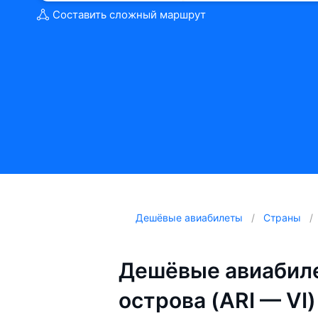
Составить сложный маршрут
Дешёвые авиабилеты
Страны
Дешёвые авиабиле
острова (ARI — VI)