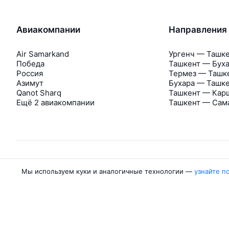
Авиакомпании
Направления
Air Samarkand
Ургенч — Ташк
Победа
Ташкент — Бух
Россия
Термез — Ташк
Азимут
Бухара — Ташк
Qanot Sharq
Ташкент — Кар
Ещё 2 авиакомпании
Ташкент — Сам
Мы используем куки и аналогичные технологии —
узнайте п
Об Авиасейлс
Авиасейлс
Пресс‑центр
©
2007–2026