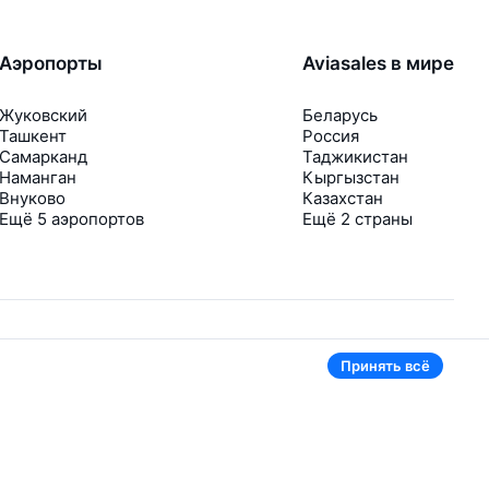
Аэропорты
Aviasales в мире
Жуковский
Беларусь
Ташкент
Россия
Самарканд
Таджикистан
Наманган
Кыргызстан
Внуково
Казахстан
Ещё 5 аэропортов
Ещё 2 страны
Принять всё
В приложении тоже удобно
Если цена на билет упадёт, сразу пришлём
уведомление
Рассылка с выгодными билетами