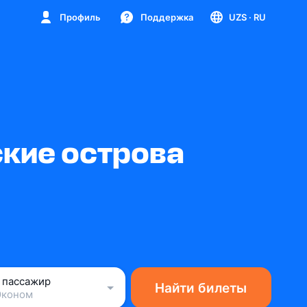
Профиль
Поддержка
UZS
· RU
ские острова
1 пассажир
Найти билеты
Эконом