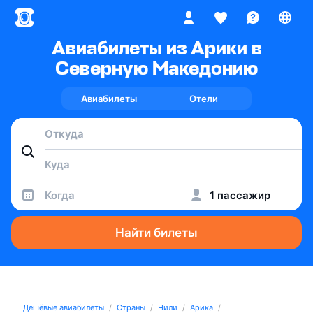
Авиабилеты из Арики в
Северную Македонию
Авиабилеты
Отели
Когда
1 пассажир
Найти билеты
Дешёвые авиабилеты
Страны
Чили
Арика