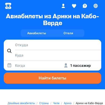
Авиабилеты из Арики на Кабо-
Верде
Авиабилеты
Отели
Когда
1 пассажир
Найти билеты
Дешёвые авиабилеты
Страны
Чили
Арика
Арики на Кабо-Верде