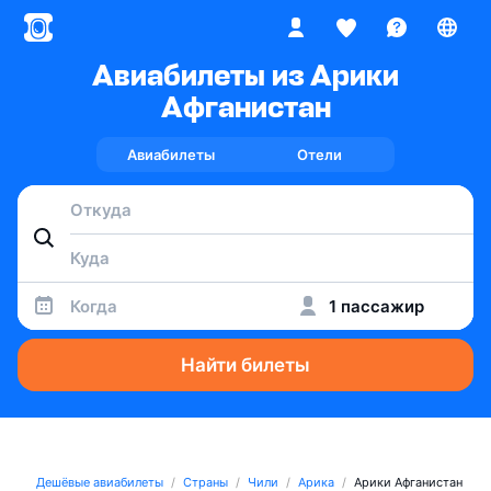
Авиабилеты из Арики
Афганистан
Авиабилеты
Отели
Когда
1 пассажир
Найти билеты
Дешёвые авиабилеты
Страны
Чили
Арика
Арики Афганистан