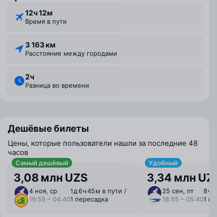
12 ⁠ч 12 ⁠м
Время в пути
3 163 км
Расстояние между городами
2 ⁠ч
Разница во времени
Дешёвые билеты
Цены, которые пользователи нашли за последние 48
часов
Самый дешёвый
Удобный
3,08 млн UZS
3,34 млн UZ
4 ноя, ср
1 ⁠д 6 ⁠ч 45 ⁠м в пути /
25 сен, пт
8 ⁠ч 
19:55 – 04:40
1 пересадка
18:55 – 05:40
1 п