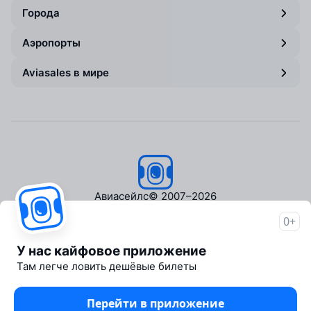
Города
Аэропорты
Aviasales в мире
Авиасейлс
© 2007–2026
0+
Об Авиасейлс
Пресс‑центр
У нас кайфовое приложение
Travelpayouts
Там легче ловить дешёвые билеты
Партнёрская программа
Медиа Yo'lovchi
Перейти в приложение
Трэвел‑медиа Aviasales.uz