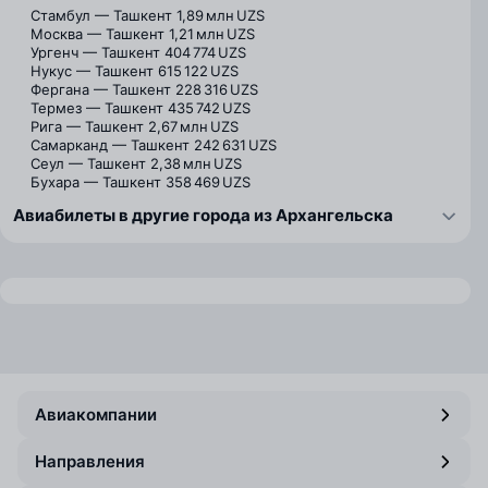
Стамбул — Ташкент
1,89 млн UZS
Москва — Ташкент
1,21 млн UZS
Ургенч — Ташкент
404 774 UZS
Нукус — Ташкент
615 122 UZS
Фергана — Ташкент
228 316 UZS
Термез — Ташкент
435 742 UZS
Рига — Ташкент
2,67 млн UZS
Самарканд — Ташкент
242 631 UZS
Сеул — Ташкент
2,38 млн UZS
Бухара — Ташкент
358 469 UZS
Авиабилеты в другие города из Архангельска
Авиакомпании
Направления