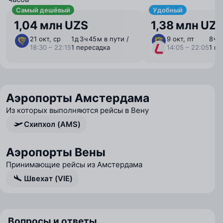
Самый дешёвый
Удобный
1,04 млн UZS
1,38 млн UZ
21 окт, ср
1 ⁠д 3 ⁠ч 45 ⁠м в пути /
9 окт, пт
8 ⁠ч 
18:30 – 22:15
1 пересадка
14:05 – 22:05
1 п
Аэропорты Амстердама
Из которых выполняются рейсы в Вену
Схипхол (AMS)
Аэропорты Вены
Принимающие рейсы из Амстердама
Швехат (VIE)
Вопросы и ответы