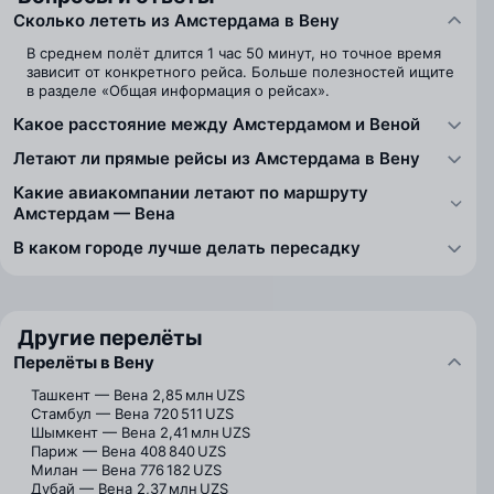
Сколько лететь из Амстердама в Вену
В среднем полёт длится 1 час 50 минут, но точное время
зависит от конкретного рейса. Больше полезностей ищите
в разделе «Общая информация о рейсах».
Какое расстояние между Амстердамом и Веной
Летают ли прямые рейсы из Амстердама в Вену
Какие авиакомпании летают по маршруту
Амстердам — Вена
В каком городе лучше делать пересадку
Другие перелёты
Перелёты в Вену
Ташкент — Вена
2,85 млн UZS
Стамбул — Вена
720 511 UZS
Шымкент — Вена
2,41 млн UZS
Париж — Вена
408 840 UZS
Милан — Вена
776 182 UZS
Дубай — Вена
2,37 млн UZS