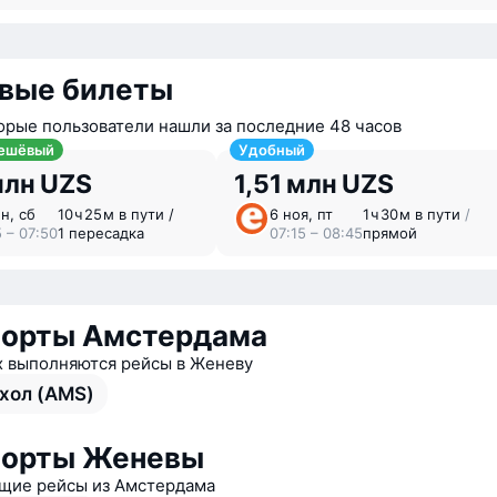
вые билеты
орые пользователи нашли за последние 48 часов
ешёвый
Удобный
млн UZS
1,51 млн UZS
н, сб
10 ⁠ч 25 ⁠м в пути /
6 ноя, пт
1 ⁠ч 30 ⁠м в пути
/
5 – 07:50
1 пересадка
07:15 – 08:45
прямой
порты Амстердама
х выполняются рейсы в Женеву
хол (AMS)
порты Женевы
ие рейсы из Амстердама