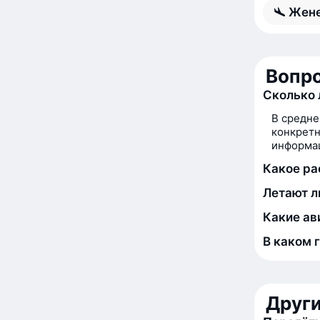
Жене
Вопро
Сколько 
В средне
конкретн
информац
Какое р
Летают л
Какие ав
В каком 
Друг