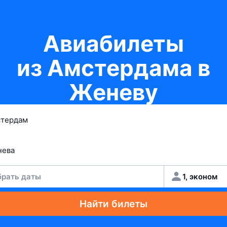
Авиабилеты
из Амстердама в
Женеву
рать даты
1, эконом
Найти билеты