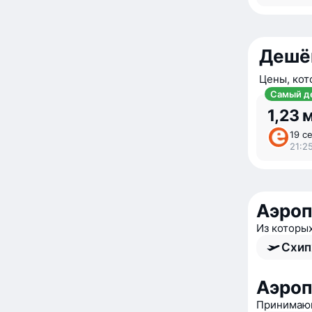
Дешё
Цены, кот
Самый д
1,23 
19 се
21:2
Аэро
Из которы
Схип
Аэро
Принимающ