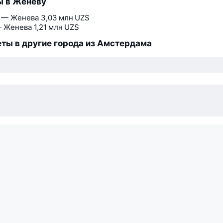
ы в Женеву
 — Женева
3,03 млн UZS
 Женева
1,21 млн UZS
ты в другие города из Амстердама