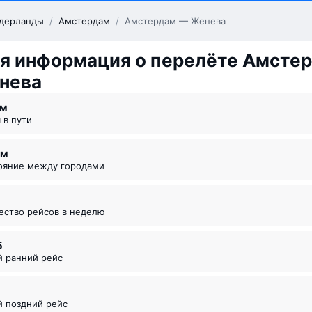
дерланды
/
Амстердам
/
Амстердам — Женева
я информация о перелёте Амсте
нева
 ⁠м
я в пути
км
тояние между городами
чество рейсов в неделю
5
й ранний рейс
й поздний рейс