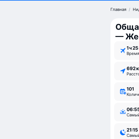
Главная
/
Ни
Обща
— Же
1 ⁠ч 25
Врем
692 
Расс
101
Коли
06:5
Самы
21:15
Самы