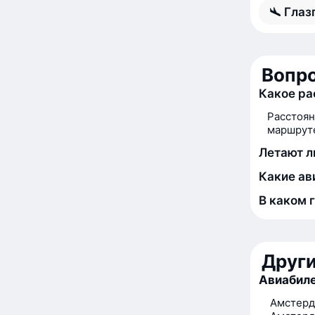
Глаз
Вопро
Какое ра
Расстоян
маршруте
Летают л
Какие ав
В каком 
Друг
Авиабиле
Амстерд