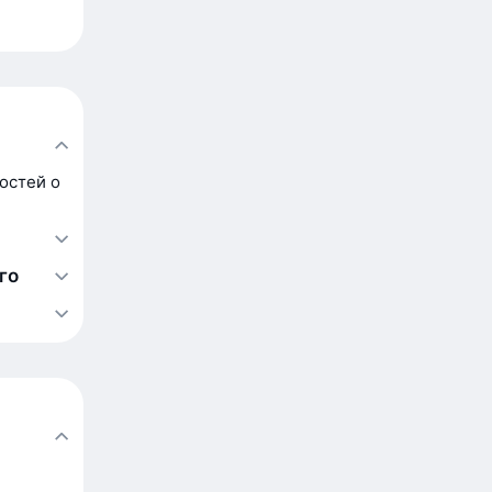
остей о
го