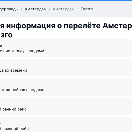
дерланды
/
Амстердам
/
Амстердам — Глазго
я информация о перелёте Амсте
зго
км
тояние между городами
ица во времени
чество рейсов в неделю
5
й ранний рейс
0
й поздний рейс