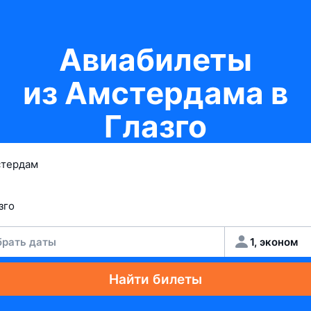
Авиабилеты
из Амстердама в
Глазго
рать даты
1, эконом
Найти билеты