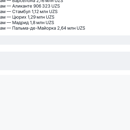
ам — Барселона
2,16 млн UZS
ам — Аликанте
906 323 UZS
ам — Стамбул
1,12 млн UZS
ам — Цюрих
1,29 млн UZS
ам — Мадрид
1,8 млн UZS
ам — Пальма-де-Майорка
2,64 млн UZS