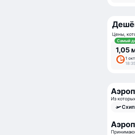
Дешё
Цены, кот
Самый д
1,05 
1 окт
18:35
Аэро
Из которы
Схип
Аэроп
Принимающ