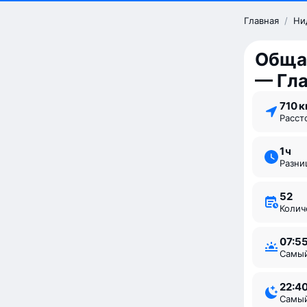
Главная
/
Ни
Обща
— Гла
710 
Расс
1 ⁠ч
Разн
52
Коли
07:5
Самы
22:4
Самы