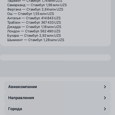
Ташкент — Стамбул
1,76 млн UZS
Самарканд — Стамбул
1,96 млн UZS
Фергана — Стамбул
2,64 млн UZS
Ош — Стамбул
1,55 млн UZS
Анталья — Стамбул
414 843 UZS
Трабзон — Стамбул
367 433 UZS
Джидда — Стамбул
1,18 млн UZS
Лондон — Стамбул
562 490 UZS
Бухара — Стамбул
2,92 млн UZS
Шымкент — Стамбул
1,28 млн UZS
Авиакомпании
Направления
Города