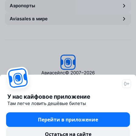
Аэропорты
Aviasales в мире
Авиасейлс
© 2007–2026
0+
Об Авиасейлс
Пресс‑центр
У нас кайфовое приложение
Travelpayouts
Там легче ловить дешёвые билеты
Партнёрская программа
Медиа Yo'lovchi
Перейти в приложение
Трэвел‑медиа Aviasales.uz
Юридические документы
Остаться на сайте