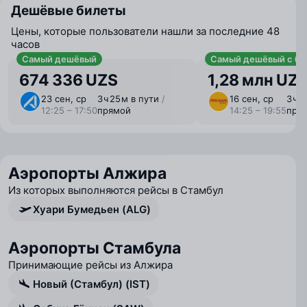
Дешёвые билеты
Цены, которые пользователи нашли за последние 48
часов
Самый дешёвый
Самый дешёвый с ба
674 336 UZS
1,28 млн UZ
23 сен, ср
3 ⁠ч 25 ⁠м в пути
/
16 сен, ср
3 ⁠ч 
12:25 – 17:50
прямой
14:25 – 19:55
пря
Аэропорты Алжира
Из которых выполняются рейсы в Стамбул
Хуари Бумедьен (ALG)
Аэропорты Стамбула
Принимающие рейсы из Алжира
Новый (Стамбул) (IST)