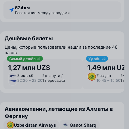
524 км
Расстояние между городами
Дешёвые билеты
Цены, которые пользователи нашли за последние 48
часов
Самый дешёвый
Удобный
1,27 млн UZS
1,49 млн UZ
3 окт, сб
2 ⁠д в пути /
7 авг, пт
5 ⁠ч 
22:20 – 22:20
1 пересадка
10:45 – 15:50
1 пе
Авиакомпании, летающие из Алматы в
Фергану
Uzbekistan Airways
Qanot Sharq