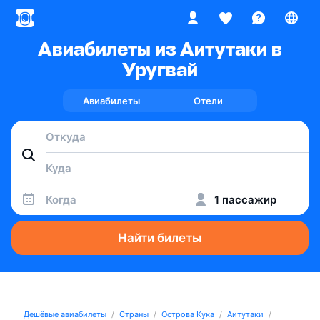
Авиабилеты из Аитутаки в
Уругвай
Авиабилеты
Отели
Когда
1 пассажир
Найти билеты
Дешёвые авиабилеты
Страны
Острова Кука
Аитутаки