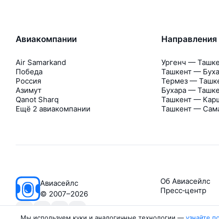
Авиакомпании
Направления
Air Samarkand
Ургенч — Ташк
Победа
Ташкент — Бух
Россия
Термез — Ташк
Азимут
Бухара — Ташк
Qanot Sharq
Ташкент — Кар
Ещё 2 авиакомпании
Ташкент — Сам
Об Авиасейлс
Авиасейлс
Пресс‑центр
©
2007–2026
Мы используем куки и аналогичные технологии —
узнайте п