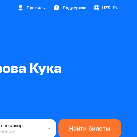
Профиль
Поддержка
UZS
· RU
рова Кука
1 пассажир
Найти билеты
Эконом