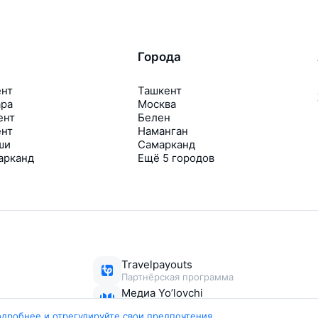
Города
ент
Ташкент
ара
Москва
ент
Белен
ент
Наманган
ши
Самарканд
арканд
Ещё 5 городов
Travelpayouts
Партнёрская программа
Медиа Yo’lovchi
Трэвел‑медиа Aviasales.uz
одробнее и отрегулируйте свои предпочтения