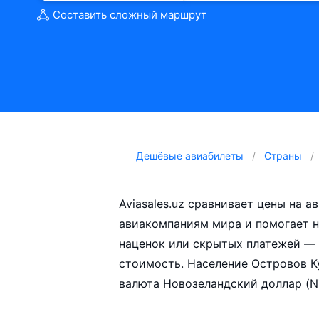
Составить сложный маршрут
Дешёвые авиабилеты
Страны
Aviasales.uz сравнивает цены на а
авиакомпаниям мира и помогает н
наценок или скрытых платежей — 
стоимость. Население Островов К
валюта Новозеландский доллар (N