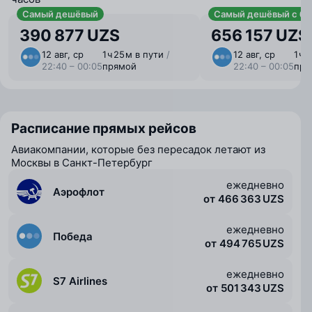
Самый дешёвый
Самый дешёвый с ба
390 877 UZS
656 157 UZS
12 авг, ср
1 ⁠ч 25 ⁠м в пути
/
12 авг, ср
1 ⁠ч
22:40 – 00:05
прямой
22:40 – 00:05
пря
Расписание прямых рейсов
Авиакомпании, которые без пересадок летают из
Москвы в Санкт-Петербург
ежедневно
Аэрофлот
от 466 363 UZS
ежедневно
Победа
от 494 765 UZS
ежедневно
S7 Airlines
от 501 343 UZS