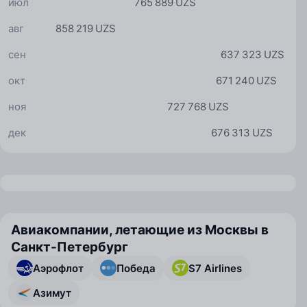
июл
765 889 UZS
авг
858 219 UZS
сен
637 323 UZS
окт
671 240 UZS
ноя
727 768 UZS
дек
676 313 UZS
Авиакомпании, летающие из Москвы в
Санкт-Петербург
Аэрофлот
Победа
S7 Airlines
Азимут