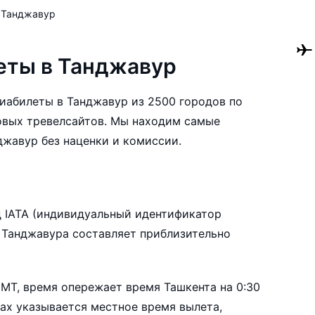
Танджавур
еты в Танджавур
авиабилеты в Танджавур из 2500 городов по
овых тревелсайтов. Мы находим самые
джавур без наценки и комиссии.
е
билеты в Танджавур заранее, чтобы вы могли
д IATA (индивидуальный идентификатор
нтируясь на свои пожелания и финансовые
е Танджавура составляет приблизительно
GMT, время опережает время Ташкента на 0:30
тах указывается местное время вылета,