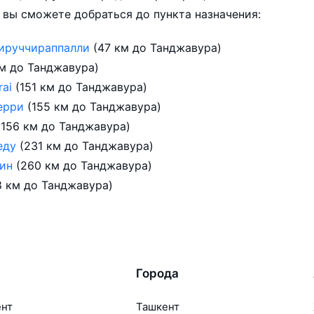
 вы сможете добраться до пункта назначения:
ируччираппалли
(47 км до Танджавура)
км до Танджавура)
rai
(151 км до Танджавура)
ерри
(155 км до Танджавура)
(156 км до Танджавура)
еду
(231 км до Танджавура)
рин
(260 км до Танджавура)
8 км до Танджавура)
Города
ент
Ташкент