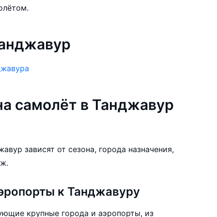
олётом.
Танджавур
джавура
а самолёт в Танджавур
жавур зависят от сезона, города назначения,
ж.
эропорты к Танджавуру
ующие крупные города и аэропорты, из