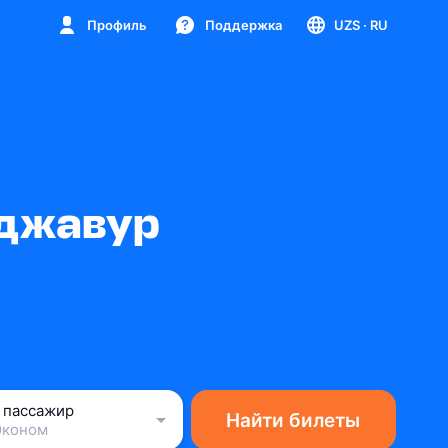
Профиль
Поддержка
UZS
· RU
нджавур
1 пассажир
Найти билеты
Эконом