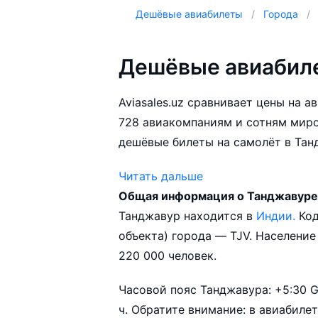
Дешёвые авиабилеты
Города
Дешёвые авиабил
Aviasales.uz сравнивает цены на 
728 авиакомпаниям и сотням мир
дешёвые билеты на самолёт в Тан
Читать дальше
Общая информация о Танджавур
Aviasales.uz советует купить авиа
Танджавур находится в
Индии.
Ко
выбирать условия перелёта, орие
объекта) города — TJV. Населени
возможности.
220 000 человек.
Часовой пояс Танджавура: +5:30 
ч. Обратите внимание: в авиабиле