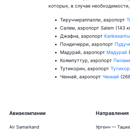
которых, в случае необходимости,
Тируччираппалли, аэропорт
Т
Салем, аэропорт Salem (143 
Джафна, аэропорт
Kankesantu
Пондичерри, аэропорт
Пудуч
Мадурай, аэропорт
Мадурай
Коямпуттур, аэропорт
Пилам
Тутикорин, аэропорт
Тутико
Ченнай, аэропорт
Ченнай
(26
Авиакомпании
Направления
Air Samarkand
Ургенч — Ташк