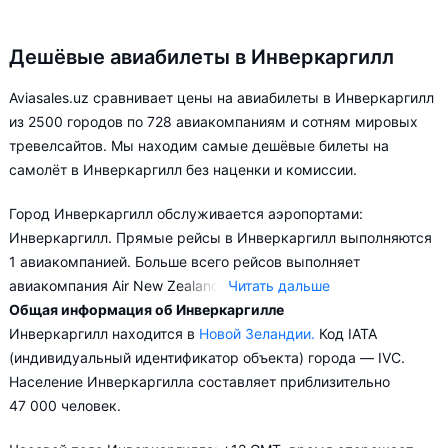
Дешёвые авиабилеты в Инверкаргилл
Aviasales.uz сравнивает цены на авиабилеты в Инверкаргилл
из 2500 городов по 728 авиакомпаниям и сотням мировых
тревелсайтов. Мы находим самые дешёвые билеты на
самолёт в Инверкаргилл без наценки и комиссии.
Город Инверкаргилл обслуживается аэропортами:
Инверкаргилл. Прямые рейсы в Инверкаргилл выполняются
1 авиакомпанией. Больше всего рейсов выполняет
авиакомпания Air New Zealand.
Читать дальше
Общая информация об Инверкаргилле
В зависимости от количества дней, оставшихся до вылета,
Инверкаргилл находится в
Новой Зеландии.
Код IATA
цена билета на самолёт в Инверкаргилл может измениться
(индивидуальный идентификатор объекта) города — IVC.
более чем в два раза.
Население Инверкаргилла составляет приблизительно
47 000 человек.
Aviasales.uz советует купить авиабилеты в Инверкаргилл
заранее, чтобы вы могли выбирать условия перелёта,