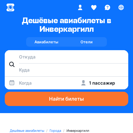
Дешёвые авиабилеты в
Инверкаргилл
Авиабилеты
Отели
Когда
1 пассажир
Найти билеты
Дешёвые авиабилеты
Города
Инверкаргилл