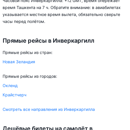
Часовой пояс Инверкаргилла: +12 GMT, время опережает
ориентируясь на свои пожелания и финансовые
время Ташкента на 7 ч. Обратите внимание: в авиабилетах
возможности.
указывается местное время вылета, обязательно сверьте
часы перед полётом.
Прямые рейсы в Инверкаргилл
Прямые рейсы из стран:
Новая Зеландия
Прямые рейсы из городов:
Окленд
Крайстчерч
Смотреть все направления из Инверкаргилла
Дешёвые билеты на самолёт в