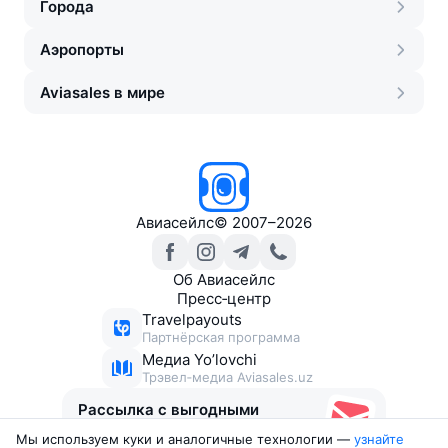
Города
Аэропорты
Aviasales в мире
Авиасейлс
©
2007–2026
Об Авиасейлс
Пресс‑центр
Travelpayouts
Партнёрская программа
Медиа Yo’lovchi
Трэвел‑медиа Aviasales.uz
Рассылка с выгодными
билетами
Мы используем куки и аналогичные технологии —
узнайте 