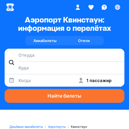
Аэропорт Квинстаун:
информация о перелётах
Авиабилеты
Отели
Когда
1 пассажир
Найти билеты
Дешёвые авиабилеты
Аэропорты
Квинстаун