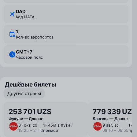
DAD
Код ИАТА
1
Кол-во аэропортов
GMT+7
Часовой пояс
Дешёвые билеты
Другие страны
253 701 UZS
779 339 UZS
Фукуок — Дананг
Бангкок — Дананг
31 окт, сб
1 ⁠ч 45 ⁠м в пути
/
9 авг, вс
1 ⁠ч 
19:25 – 21:10
прямой
08:10 – 09:55
пря