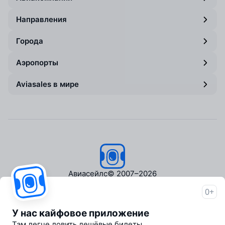
Направления
Города
Аэропорты
Aviasales в мире
Авиасейлс
© 2007–2026
0+
Об Авиасейлс
Пресс‑центр
У нас кайфовое приложение
Travelpayouts
Там легче ловить дешёвые билеты