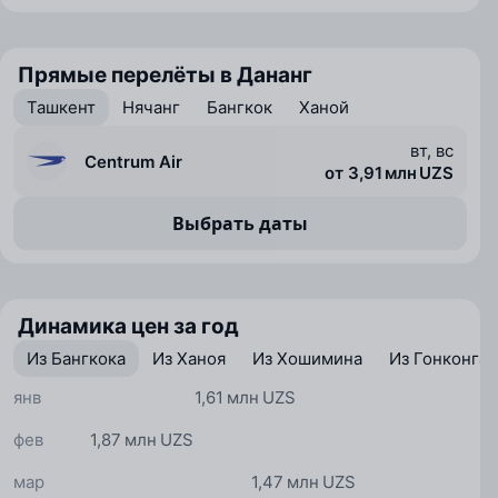
Прямые перелёты в Дананг
Ташкент
Нячанг
Бангкок
Ханой
вт, вс
Centrum Air
от 3,91 млн UZS
Выбрать даты
Динамика цен за год
Из Бангкока
Из Ханоя
Из Хошимина
Из Гонконга
янв
1,61 млн UZS
фев
1,87 млн UZS
мар
1,47 млн UZS