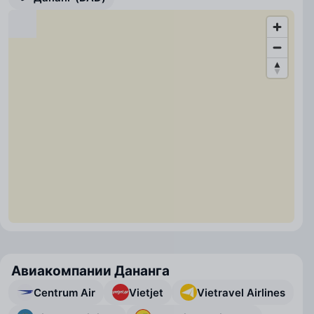
Авиакомпании Дананга
Centrum Air
Vietjet
Vietravel Airlines