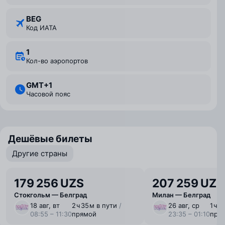
BEG
Код ИАТА
1
Кол-во аэропортов
GMT+1
Часовой пояс
Дешёвые билеты
Другие страны
179 256 UZS
207 259 UZS
Стокгольм — Белград
Милан — Белград
18 авг, вт
2 ⁠ч 35 ⁠м в пути
/
26 авг, ср
1 ⁠ч 
08:55 – 11:30
прямой
23:35 – 01:10
пря