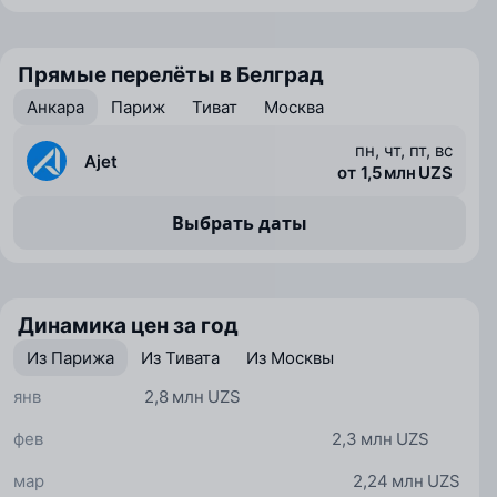
Прямые перелёты в Белград
Анкара
Париж
Тиват
Москва
пн, чт, пт, вс
Ajet
от 1,5 млн UZS
Выбрать даты
Динамика цен за год
Из Парижа
Из Тивата
Из Москвы
янв
2,8 млн UZS
фев
2,3 млн UZS
мар
2,24 млн UZS