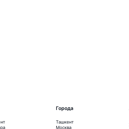
Города
ент
Ташкент
ара
Москва