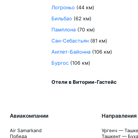
Логроньо
(44 км)
Бильбао
(62 км)
Памплона
(70 км)
Сан-Себастьян
(81 км)
Англет-Байонна
(106 км)
Бургос
(106 км)
Отели в Витории-Гастейс
Авиакомпании
Направления
Air Samarkand
Ургенч — Ташк
Победа
Ташкент — Бух