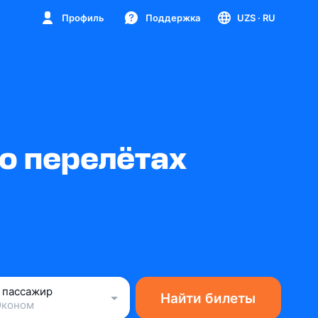
Профиль
Поддержка
UZS
· RU
о перелётах
1 пассажир
Найти билеты
Эконом