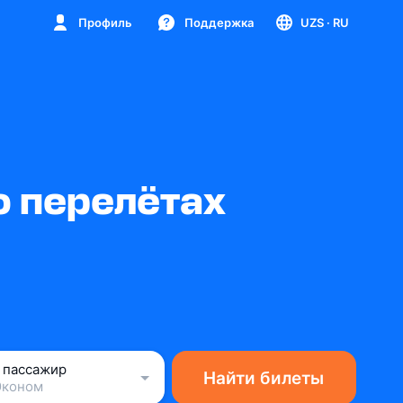
Профиль
Поддержка
UZS
· RU
о перелётах
1 пассажир
Найти билеты
Эконом