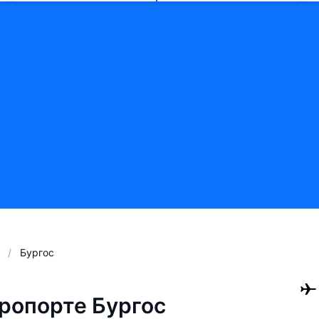
Бургос
ропорте Бургос