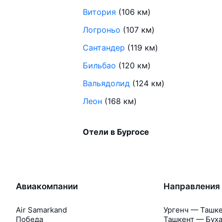
Витория
(106 км)
Логроньо
(107 км)
Сантандер
(119 км)
Бильбао
(120 км)
Вальядолид
(124 км)
Леон
(168 км)
Отели в Бургосе
Авиакомпании
Направления
Air Samarkand
Ургенч — Ташк
Победа
Ташкент — Бух