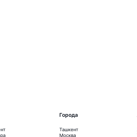
Города
ент
Ташкент
ара
Москва