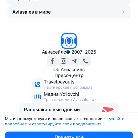
Aviasales в мире
Авиасейлс
©
2007–2026
Об Авиасейлс
Пресс‑центр
Travelpayouts
Партнёрская программа
Медиа Yo’lovchi
Трэвел‑медиа Aviasales.uz
Рассылка с выгодными
билетами
Мы используем куки и аналогичные технологии —
узнайте 
подробнее и отрегулируйте свои предпочтения
Юридические документы
Принять всё