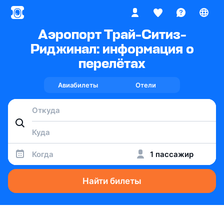
Аэропорт Трай-Ситиз-
Риджинал: информация о
перелётах
Авиабилеты
Отели
Когда
1 пассажир
Найти билеты