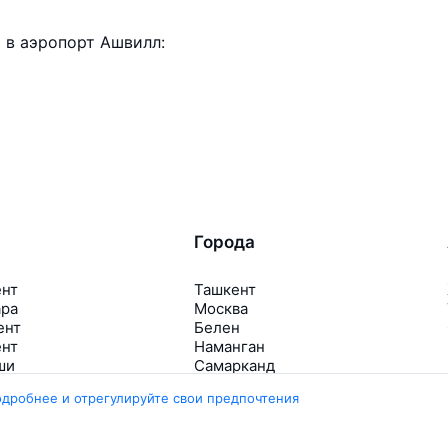
 в аэропорт Ашвилл:
Города
ент
Ташкент
ара
Москва
ент
Белен
ент
Наманган
ши
Самарканд
арканд
Ещё 5 городов
одробнее и отрегулируйте свои предпочтения