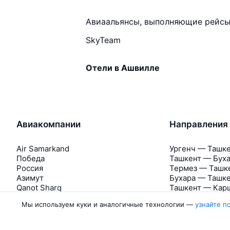
Авиаальянсы, выполняющие рейсы
SkyTeam
Отели в Ашвилле
Авиакомпании
Направления
Air Samarkand
Ургенч — Ташк
Победа
Ташкент — Бух
Россия
Термез — Ташк
Азимут
Бухара — Ташк
Qanot Sharq
Ташкент — Кар
Ещё 2 авиакомпании
Ташкент — Сам
Мы используем куки и аналогичные технологии —
узнайте п