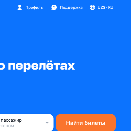
Профиль
Поддержка
UZS
· RU
о перелётах
1 пассажир
Найти билеты
Эконом