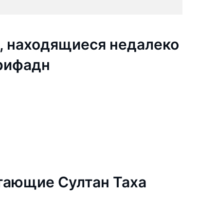
, находящиеся недалеко
ярифадн
тающие Султан Таха