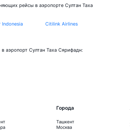
няющих рейсы в аэропорте Султан Таха
r Indonesia
Citilink Airlines
в аэропорт Султан Таха Сярифадн:
Города
ент
Ташкент
ара
Москва