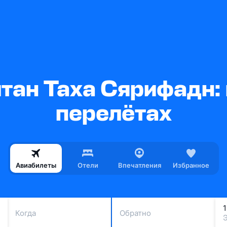
тан Таха Сярифадн:
перелётах
Авиабилеты
Отели
Впечатления
Избранное
Когда
Обратно