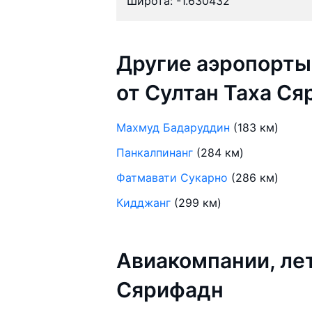
Широта: -1.630432
Другие аэропорты
от Султан Таха С
Махмуд Бадаруддин
(183 км)
Панкалпинанг
(284 км)
Фатмавати Сукарно
(286 км)
Кидджанг
(299 км)
Авиакомпании, ле
Сярифадн