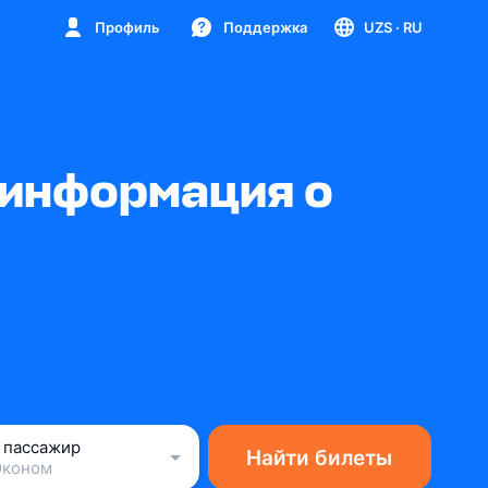
Профиль
Поддержка
UZS
· RU
 информация о
1 пассажир
Найти билеты
Эконом