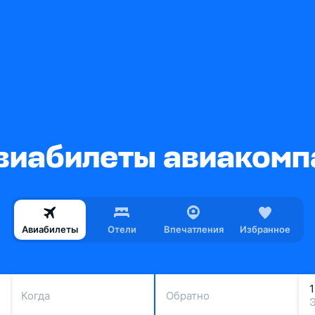
иабилеты авиакомпан
Авиабилеты
Отели
Впечатления
Избранное
Когда
Обратно