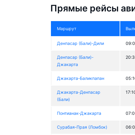
Прямые рейсы авиа
Маршрут
Выл
Денпасар (Бали)-Дили
09:
Денпасар (Бали)-
20:
Джакарта
Джакарта-Баликпапан
05:1
Джакарта-Денпасар
17:1
(Бали)
Понтианак-Джакарта
07:
Сурабая-Прая (Ломбок)
06: