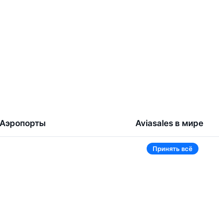
Аэропорты
Aviasales в мире
Жуковский
Беларусь
Принять всё
Ташкент
Россия
Самарканд
Таджикистан
Наманган
Кыргызстан
Внуково
Казахстан
Ещё 5 аэропортов
Ещё 2 страны