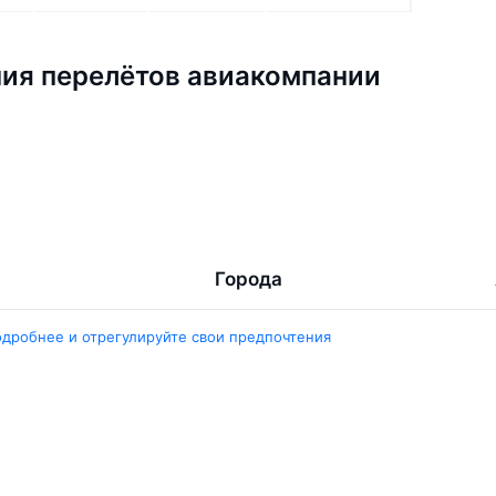
ия перелётов авиакомпании
Города
ент
Ташкент
одробнее и отрегулируйте свои предпочтения
ара
Москва
ент
Белен
ент
Наманган
ши
Самарканд
арканд
Ещё 5 городов