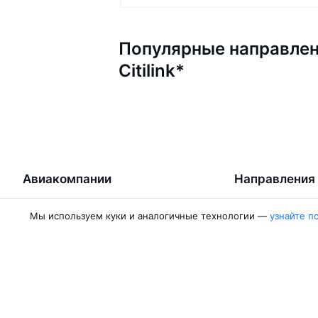
Популярные направлен
Citilink*
Авиакомпании
Направления
Air Samarkand
Ургенч — Ташк
Мы используем куки и аналогичные технологии —
узнайте п
Победа
Ташкент — Бух
Россия
Термез — Ташк
Азимут
Бухара — Ташк
Qanot Sharq
Ташкент — Кар
Ещё 2 авиакомпании
Ташкент — Сам