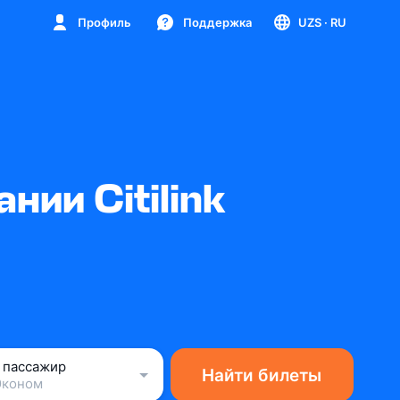
Профиль
Поддержка
UZS
· RU
ии Citilink
1 пассажир
Найти билеты
Эконом