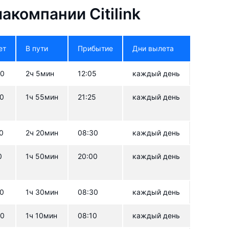
компании Citilink
ет
В пути
Прибытие
Дни вылета
00
2ч 5мин
12:05
каждый день
30
1ч 55мин
21:25
каждый день
0
2ч 20мин
08:30
каждый день
0
1ч 50мин
20:00
каждый день
00
1ч 30мин
08:30
каждый день
00
1ч 10мин
08:10
каждый день