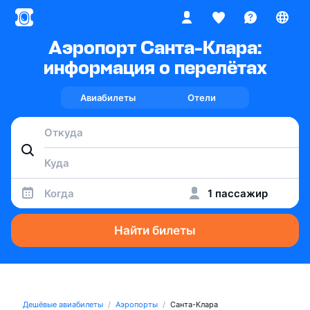
Аэропорт Санта-Клара:
информация о перелётах
Авиабилеты
Отели
Когда
1 пассажир
Найти билеты
Дешёвые авиабилеты
Аэропорты
Санта-Клара