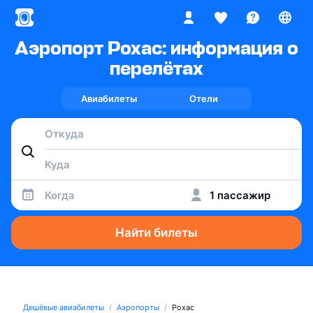
Аэропорт Рохас: информация о
перелётах
Авиабилеты
Отели
Когда
1 пассажир
Найти билеты
Дешёвые авиабилеты
Аэропорты
Рохас