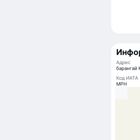
Инфор
Адрес
барангай 
Код ИАТА
MPH