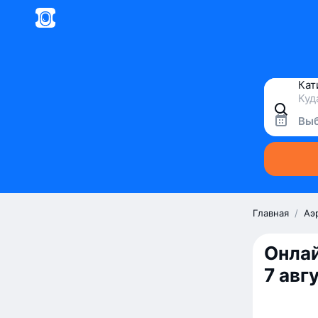
Выб
Главная
/
Аэ
Онлай
7 авг