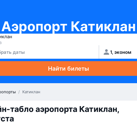
Аэропорт Катиклан
рать даты
1, эконом
Найти билеты
ропорты
/
Катиклан
н-табло аэропорта Катиклан,
уста