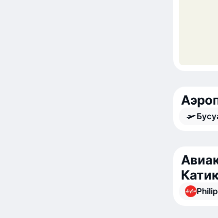
Аэроп
Бусу
Авиак
Кати
Phili