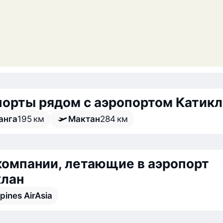
орты рядом с аэропортом Катикл
анга
195 км
Мактан
284 км
омпании, летающие в аэропорт
клан
ppines AirAsia