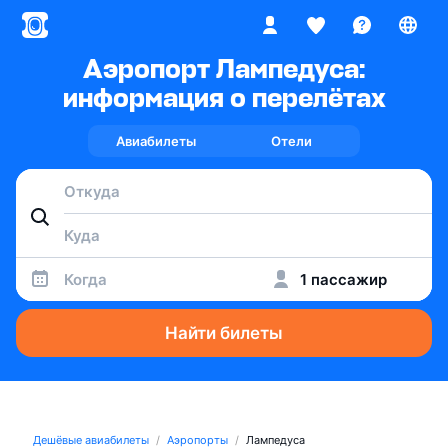
Аэропорт Лампедуса:
информация о перелётах
Авиабилеты
Отели
Когда
1 пассажир
Найти билеты
Дешёвые авиабилеты
Аэропорты
Лампедуса