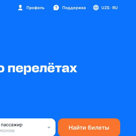
Профиль
Поддержка
UZS
· RU
о перелётах
1 пассажир
Найти билеты
Эконом