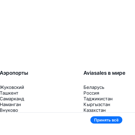
Аэропорты
Aviasales в мире
Жуковский
Беларусь
Ташкент
Россия
Самарканд
Таджикистан
Наманган
Кыргызстан
Внуково
Казахстан
Ещё 5 аэропортов
Ещё 2 страны
Принять всё