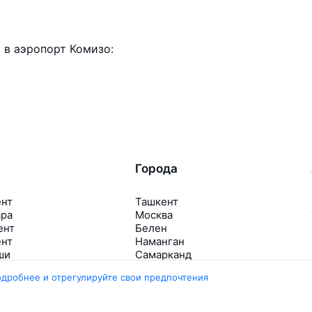
 в аэропорт Комизо:
Города
ент
Ташкент
ара
Москва
ент
Белен
ент
Наманган
ши
Самарканд
арканд
Ещё 5 городов
одробнее и отрегулируйте свои предпочтения