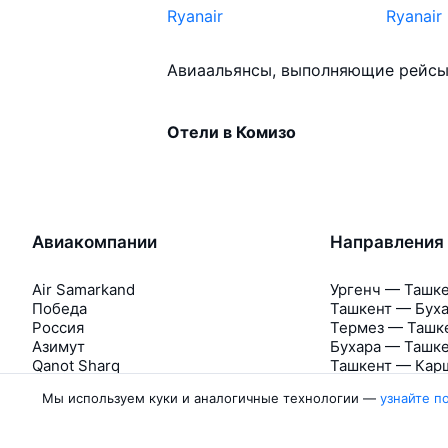
Ryanair
Ryanair
Авиаальянсы, выполняющие рейсы
Отели в Комизо
Авиакомпании
Направления
Air Samarkand
Ургенч — Ташк
Победа
Ташкент — Бух
Россия
Термез — Ташк
Азимут
Бухара — Ташк
Qanot Sharq
Ташкент — Кар
Ещё 2 авиакомпании
Ташкент — Сам
Мы используем куки и аналогичные технологии —
узнайте п