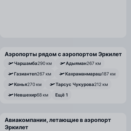
Аэропорты рядом с аэропортом Эркилет
Чаршамба
290 км
Адыяман
267 км
Газиантеп
267 км
Кахраманмараш
187 км
Конья
270 км
Тарсус Чукурова
212 км
Невшехир
68 км
Ещё 1
Авиакомпании, летающие в аэропорт
Эркилет