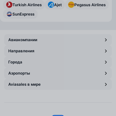
Turkish Airlines
Ajet
Pegasus Airlines
SunExpress
Авиакомпании
Направления
Города
Аэропорты
Aviasales в мире