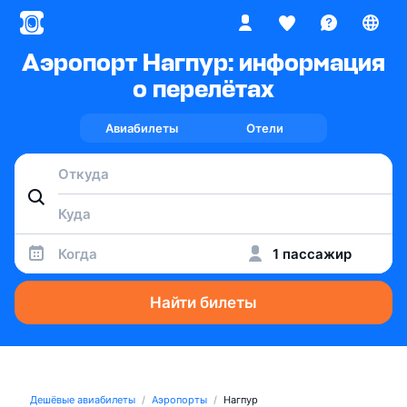
Аэропорт Нагпур: информация
о перелётах
Авиабилеты
Отели
Когда
1 пассажир
Найти билеты
Дешёвые авиабилеты
Аэропорты
Нагпур