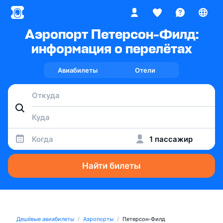
Аэропорт Петерсон-Филд:
информация о перелётах
Авиабилеты
Отели
Когда
1 пассажир
Найти билеты
Дешёвые авиабилеты
Аэропорты
Петерсон-Филд