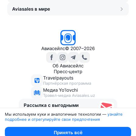
Aviasales в мире
Авиасейлс
©
2007–2026
Об Авиасейлс
Пресс‑центр
Travelpayouts
Партнёрская программа
Медиа Yo’lovchi
Трэвел‑медиа Aviasales.uz
Рассылка с выгодными
билетами
Мы используем куки и аналогичные технологии —
узнайте 
подробнее и отрегулируйте свои предпочтения
Юридические документы
Принять всё