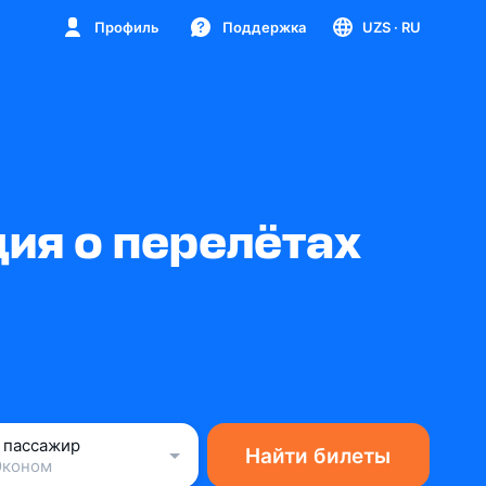
Профиль
Поддержка
UZS
· RU
ия о перелётах
1 пассажир
Найти билеты
Эконом