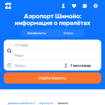
Аэропорт Шимойо:
информация о перелётах
Авиабилеты
Отели
Когда
1 пассажир
Найти билеты
Дешёвые авиабилеты
Аэропорты
Шимойо