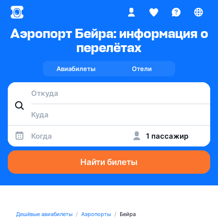
Аэропорт Бейра: информация о
перелётах
Авиабилеты
Отели
Когда
1 пассажир
Найти билеты
Дешёвые авиабилеты
Аэропорты
Бейра