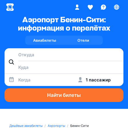
Аэропорт Бенин-Сити:
информация о перелётах
Авиабилеты
Отели
Когда
1 пассажир
Найти билеты
Дешёвые авиабилеты
Аэропорты
Бенин-Сити