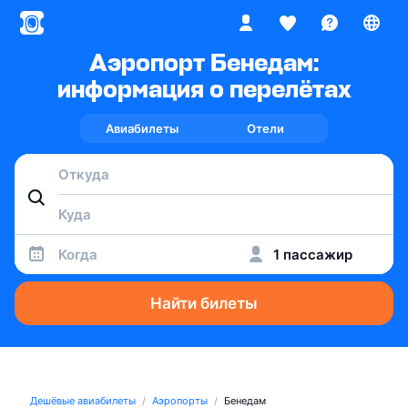
Аэропорт Бенедам:
информация о перелётах
Авиабилеты
Отели
Когда
1 пассажир
Найти билеты
Дешёвые авиабилеты
Аэропорты
Бенедам