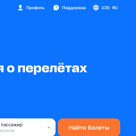
Профиль
Поддержка
UZS
· RU
 о перелётах
1 пассажир
Найти билеты
Эконом