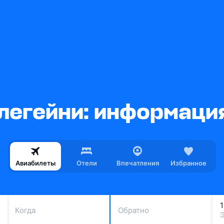
легейни: информация
Авиабилеты
Отели
Впечатления
Избранное
Когда
Обратно