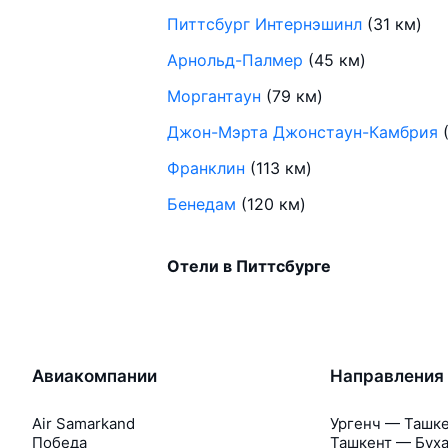
Питтсбург Интернэшинл
(31 км)
Арнольд-Палмер
(45 км)
Моргантаун
(79 км)
Джон-Мэрта Джонстаун-Камбрия
(
Франклин
(113 км)
Бенедам
(120 км)
Отели в Питтсбурге
Авиакомпании
Направления
Air Samarkand
Ургенч — Ташк
Победа
Ташкент — Бух