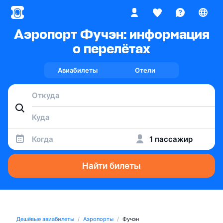
Аэропорт Фучэн: информация
о перелётах
Авиабилеты
Отели
Когда
1 пассажир
Найти билеты
Дешёвые авиабилеты
Аэропорты
Фучэн