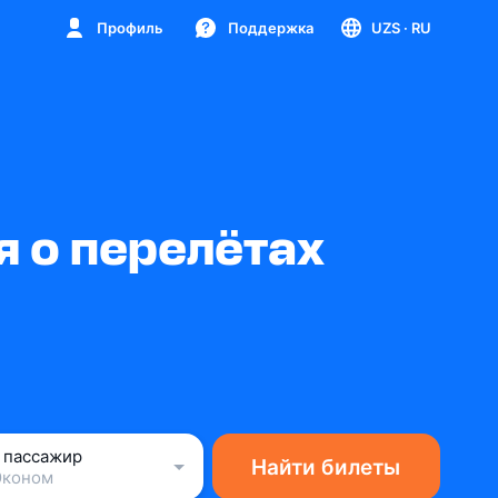
Профиль
Поддержка
UZS
· RU
 о перелётах
1 пассажир
Найти билеты
Эконом