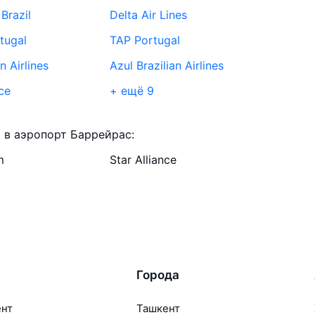
Brazil
Delta Air Lines
tugal
TAP Portugal
 Airlines
Azul Brazilian Airlines
ce
+ ещё 9
do Transportes
Passaredo Transportes
 в аэропорт Баррейрас:
S.A.
Aereos S.A.
m
Star Alliance
nsportes Aéreos
LATAM Brasil
lines
Copa Airlines
Города
ент
Ташкент