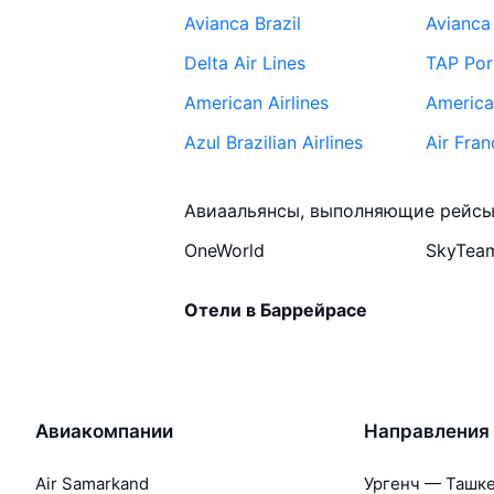
Avianca Brazil
Avianca 
Delta Air Lines
TAP Por
American Airlines
American
Azul Brazilian Airlines
Air Fran
Air France
Passare
Авиаальянсы, выполняющие рейсы
Aereos 
OneWorld
SkyTea
Gol Transportes Aéreos
Gol Tra
LATAM Brasil
Copa Air
Отели в Баррейрасе
Авиакомпании
Направления
Air Samarkand
Ургенч — Ташк