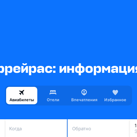
ррейрас: информация
Авиабилеты
Отели
Впечатления
Избранное
Когда
Обратно