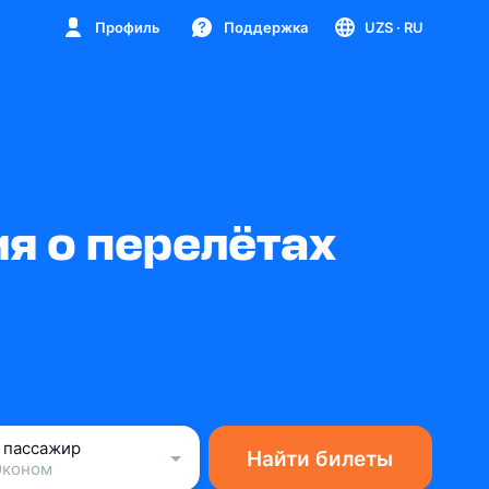
Профиль
Поддержка
UZS
· RU
я о перелётах
1 пассажир
Найти билеты
Эконом