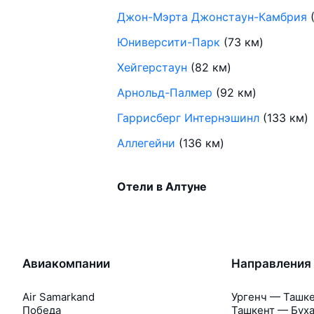
Джон-Мэрта Джонстаун-Камбрия
(
Юниверсити-Парк
(73 км)
Хейгерстаун
(82 км)
Арнольд-Палмер
(92 км)
Гаррисберг Интернэшинл
(133 км)
Аллегейни
(136 км)
Отели в Алтуне
Авиакомпании
Направления
Air Samarkand
Ургенч — Ташк
Победа
Ташкент — Бух