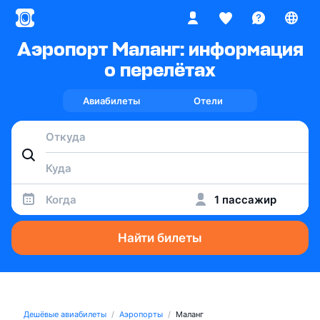
Аэропорт Маланг: информация
о перелётах
Авиабилеты
Отели
Когда
1 пассажир
Найти билеты
Дешёвые авиабилеты
Аэропорты
Маланг