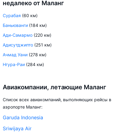
недалеко от Маланг
Сурабая
(60 км)
Баньюванги
(184 км)
Ади-Самармо
(220 км)
Адисутджипто
(251 км)
Ачмад Уани
(278 км)
Нгура-Раи
(284 км)
Авиакомпании, летающие Маланг
Список всех авиакомпаний, выполняющих рейсы в
аэропорте Маланг:
Garuda Indonesia
Sriwijaya Air