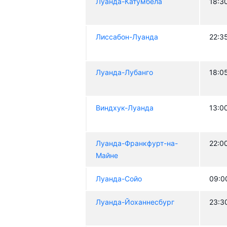
Луанда-Катумбела
18:3
Лиссабон-Луанда
22:3
Луанда-Лубанго
18:0
Виндхук-Луанда
13:0
Луанда-Франкфурт-на-
22:0
Майне
Луанда-Сойо
09:0
Луанда-Йоханнесбург
23:3