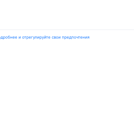
одробнее и отрегулируйте свои предпочтения
Города
ент
Ташкент
ара
Москва
ент
Белен
ент
Наманган
ши
Самарканд
арканд
Ещё 5 городов
Travelpayouts