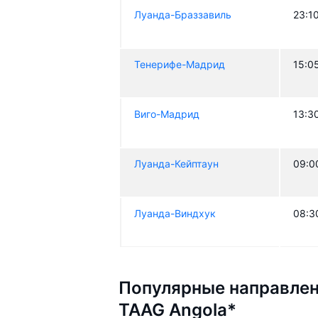
Луанда-Браззавиль
23:1
Тенерифе-Мадрид
15:0
Виго-Мадрид
13:3
Луанда-Кейптаун
09:0
Луанда-Виндхук
08:3
Популярные направлен
TAAG Angola*