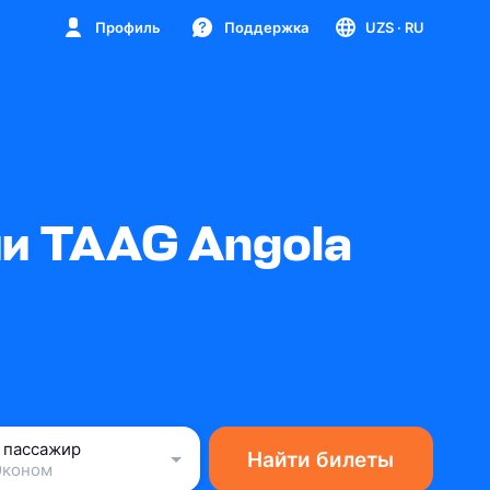
Профиль
Поддержка
UZS
· RU
и TAAG Angola
1 пассажир
Найти билеты
Эконом