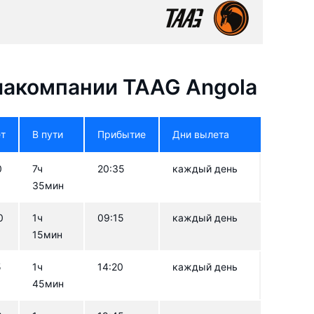
акомпании TAAG Angola
т
В пути
Прибытие
Дни вылета
0
7ч
20:35
каждый день
35мин
0
1ч
09:15
каждый день
15мин
5
1ч
14:20
каждый день
45мин