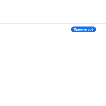
Принять всё
Аэропорты
Aviasales в мире
Жуковский
Беларусь
Ташкент
Россия
Самарканд
Таджикистан
Наманган
Кыргызстан
Внуково
Казахстан
Ещё 5 аэропортов
Ещё 2 страны
В приложении тоже удобно