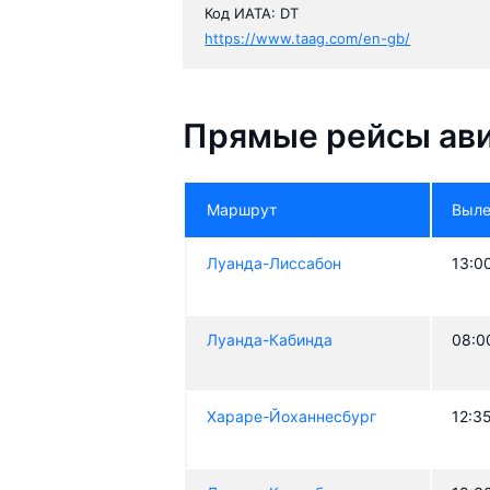
Код ИАТА: DT
https://www.taag.com/en-gb/
Прямые рейсы ави
Маршрут
Выле
Луанда-Лиссабон
13:0
Луанда-Кабинда
08:0
Хараре-Йоханнесбург
12:3