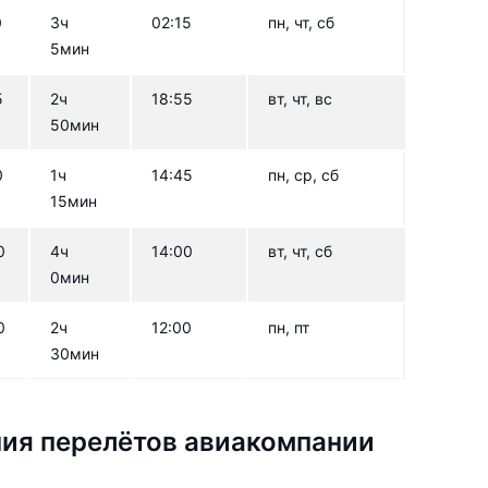
0
3ч
02:15
пн, чт, сб
5мин
5
2ч
18:55
вт, чт, вс
50мин
0
1ч
14:45
пн, ср, сб
15мин
0
4ч
14:00
вт, чт, сб
0мин
0
2ч
12:00
пн, пт
30мин
ия перелётов авиакомпании