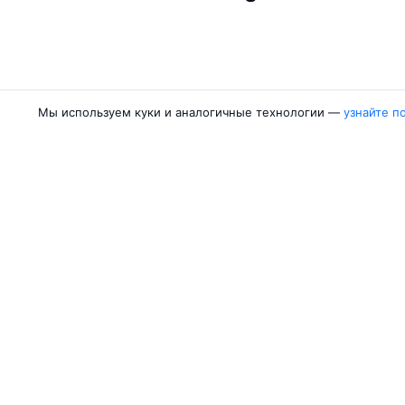
Мы используем куки и аналогичные технологии —
узнайте п
Авиакомпании
Направления
Air Samarkand
Ургенч — Ташк
Победа
Ташкент — Бух
Россия
Термез — Ташк
Азимут
Бухара — Ташк
Qanot Sharq
Ташкент — Кар
Ещё 2 авиакомпании
Ташкент — Сам
Об Авиасейлс
Авиасейлс