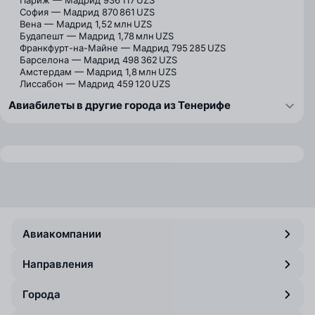
Париж — Мадрид
936 117 UZS
София — Мадрид
870 861 UZS
Вена — Мадрид
1,52 млн UZS
Будапешт — Мадрид
1,78 млн UZS
Франкфурт-на-Майне — Мадрид
795 285 UZS
Барселона — Мадрид
498 362 UZS
Амстердам — Мадрид
1,8 млн UZS
Лиссабон — Мадрид
459 120 UZS
Авиабилеты в другие города из Тенерифе
Авиакомпании
Направления
Города