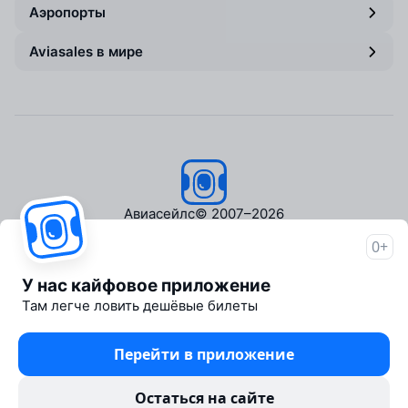
Аэропорты
Aviasales в мире
Авиасейлс
© 2007–2026
0+
Об Авиасейлс
Пресс‑центр
У нас кайфовое приложение
Travelpayouts
Там легче ловить дешёвые билеты
Партнёрская программа
Медиа Yo'lovchi
Перейти в приложение
Трэвел‑медиа Aviasales.uz
Юридические документы
Остаться на сайте