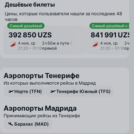
Дешёвые билеты
Цены, которые пользователи нашли за последние 48
часов
Самый дешёвый
Самый дешёвый с ба
392 850 UZS
841 991 UZS
4 ноя, ср
2 ⁠ч 50 ⁠м в пути
/
4 ноя, ср
2 ⁠ч 
21:20 – 01:10
прямой
21:20 – 01:10
пря
Аэропорты Тенерифе
Из которых выполняются рейсы в Мадрид
Норте (TFN)
Тенерифе Южный (TFS)
Аэропорты Мадрида
Принимающие рейсы из Тенерифе
Барахас (MAD)