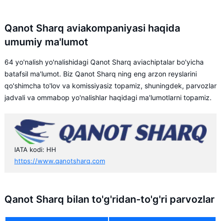
Qanot Sharq aviakompaniyasi haqida
umumiy ma'lumot
64 yo'nalish yo'nalishidagi Qanot Sharq aviachiptalar bo'yicha
batafsil ma'lumot. Biz Qanot Sharq ning eng arzon reyslarini
qo'shimcha to'lov va komissiyasiz topamiz, shuningdek, parvozlar
jadvali va ommabop yo'nalishlar haqidagi ma'lumotlarni topamiz.
IATA kodi: HH
https://www.qanotsharq.com
Qanot Sharq bilan to'g'ridan-to'g'ri parvozlar