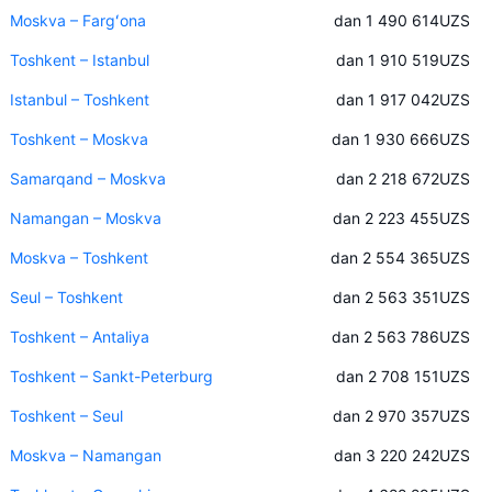
Moskva – Fargʻona
dan 1 490 614
UZS
Toshkent – Istanbul
dan 1 910 519
UZS
Istanbul – Toshkent
dan 1 917 042
UZS
Toshkent – Moskva
dan 1 930 666
UZS
Samarqand – Moskva
dan 2 218 672
UZS
Namangan – Moskva
dan 2 223 455
UZS
Moskva – Toshkent
dan 2 554 365
UZS
Seul – Toshkent
dan 2 563 351
UZS
Toshkent – Antaliya
dan 2 563 786
UZS
Toshkent – Sankt-Peterburg
dan 2 708 151
UZS
Toshkent – Seul
dan 2 970 357
UZS
Moskva – Namangan
dan 3 220 242
UZS