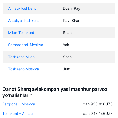
Almati-Toshkent
Dush, Pay
Antaliya-Toshkent
Pay, Shan
Milan-Toshkent
Shan
Samarqand-Moskva
Yak
Toshkent-Milan
Shan
Toshkent-Moskva
Jum
Qanot Sharq aviakompaniyasi mashhur parvoz
yo'nalishlari*
Fargʻona – Moskva
dan 933 010
UZS
Toshkent – Almati
dan 943 156
UZS