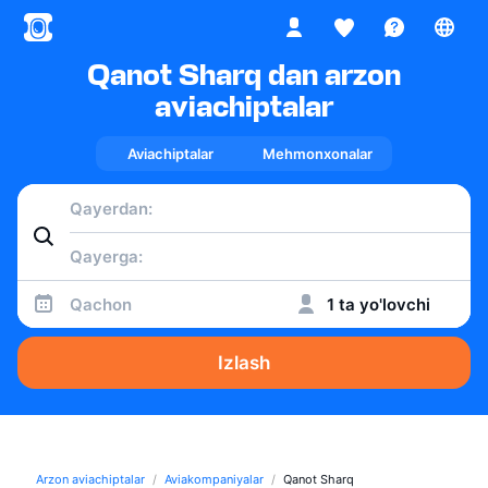
Qanot Sharq dan arzon
aviachiptalar
Aviachiptalar
Mehmonxonalar
Qachon
1 ta yo'lovchi
Izlash
Arzon aviachiptalar
Aviakompaniyalar
Qanot Sharq