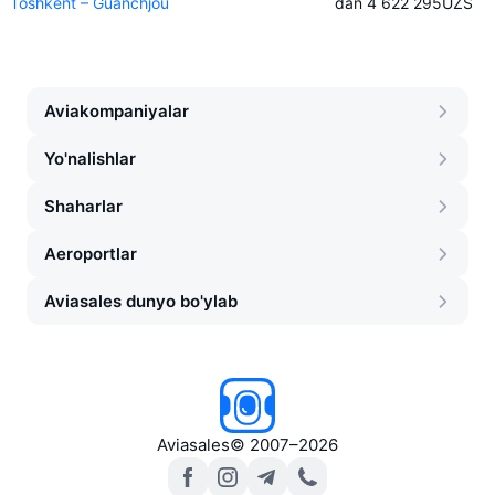
Toshkent – Guanchjou
dan 4 622 295
UZS
Aviakompaniyalar
Yo'nalishlar
Shaharlar
Aeroportlar
Aviasales dunyo bo'ylab
Aviasales
©
2007–2026