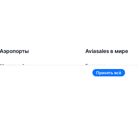
Аэропорты
Aviasales в мире
Жуковский
Беларусь
Ташкент
Россия
Принять всё
Самарканд
Таджикистан
Наманган
Кыргызстан
Внуково
Казахстан
Ещё 5 аэропортов
Ещё 2 страны