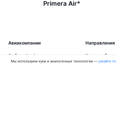
Primera Air*
Авиакомпании
Направления
Air Samarkand
Ургенч — Ташк
Победа
Ташкент — Бух
Мы используем куки и аналогичные технологии —
узнайте п
Россия
Термез — Ташк
Азимут
Бухара — Ташк
Qanot Sharq
Ташкент — Кар
Ещё 2 авиакомпании
Ташкент — Сам