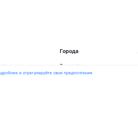
Города
ент
Ташкент
ара
Москва
одробнее и отрегулируйте свои предпочтения
ент
Белен
ент
Наманган
ши
Самарканд
арканд
Ещё 5 городов