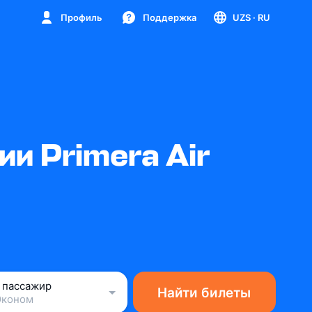
Профиль
Поддержка
UZS
· RU
и Primera Air
1 пассажир
Найти билеты
Эконом