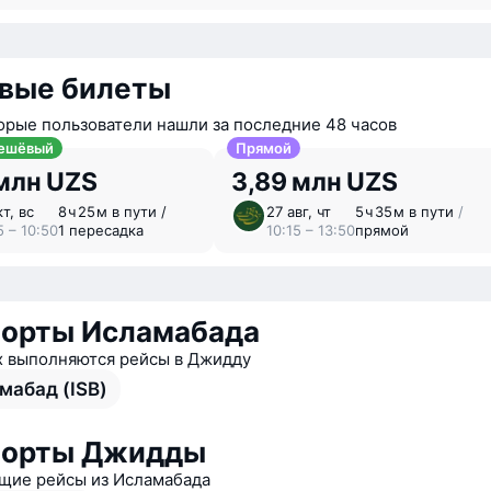
вые билеты
орые пользователи нашли за последние 48 часов
ешёвый
Прямой
млн UZS
3,89 млн UZS
т, вс
8 ⁠ч 25 ⁠м в пути /
27 авг, чт
5 ⁠ч 35 ⁠м в пути
/
5 – 10:50
1 пересадка
10:15 – 13:50
прямой
орты Исламабада
х выполняются рейсы в Джидду
мабад (ISB)
порты Джидды
ие рейсы из Исламабада