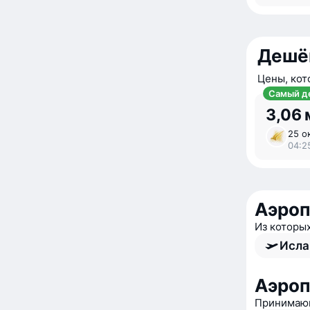
Дешё
Цены, кот
Самый д
3,06 
25 ок
04:2
Аэроп
Из которы
Исла
Аэро
Принимающ