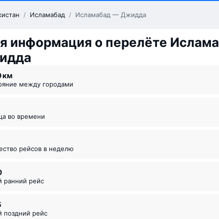
кистан
/
Исламабад
/
Исламабад — Джидда
я информация о перелёте Ислам
идда
0 км
тояние между городами
ица во времени
чество рейсов в неделю
0
й ранний рейс
5
й поздний рейс