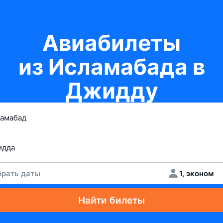
Авиабилеты
из Исламабада в
Джидду
рать даты
1, эконом
Найти билеты