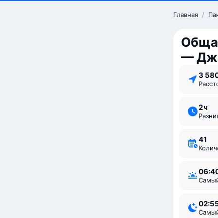
Главная
/
Па
Обща
— Дж
3 58
Расс
2 ⁠ч
Разн
41
Коли
06:4
Самы
02:5
Самы