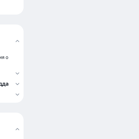
ия о
дда