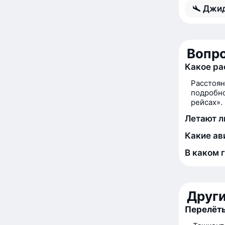
Джид
Вопро
Какое р
Расстоя
подробно
рейсах».
Летают л
Какие ав
В каком 
Друг
Перелёт